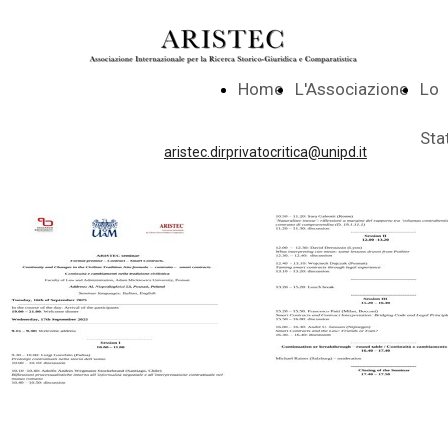
Home
L'Associazione
Lo
Sta
aristec.dirprivatocritica@unipd.it